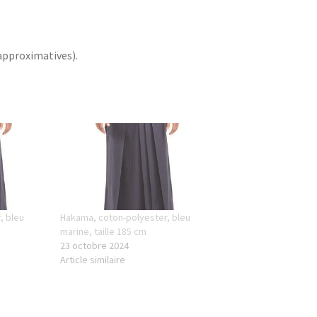
(approximatives).
, bleu
Hakama, coton-polyester, bleu
marine, taille 185 cm
23 octobre 2024
Article similaire