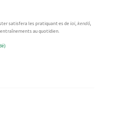
er satisfera les pratiquant·es de
iai
,
kendō
,
 entraînements au quotidien.
dé)