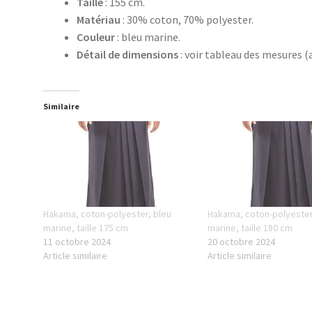
Taille
: 155 cm.
Matériau
: 30% coton, 70% polyester.
Couleur
: bleu marine.
Détail de dimensions
: voir tableau des mesures 
Similaire
Hakama, coton-polyester, bleu
Hakama, coton-polyester
marine, taille 175 cm
marine, taille 180 cm
11 octobre 2024
20 octobre 2024
Article similaire
Article similaire