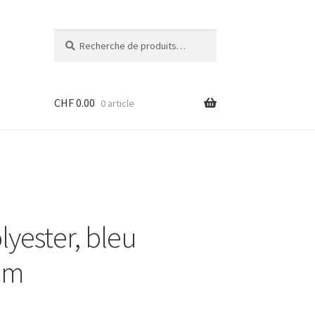
Recherche
Recherche
pour :
CHF
0.00
0 article
yester, bleu
 cm