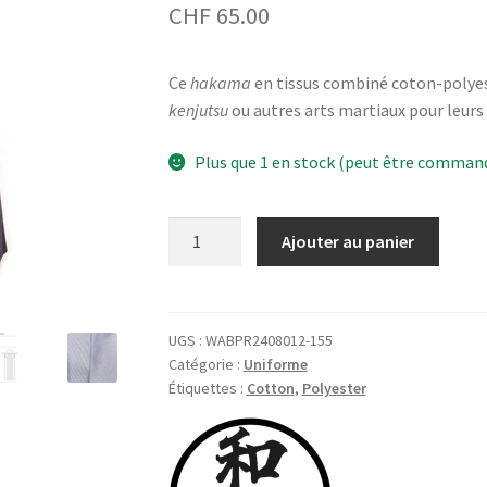
CHF
65.00
Ce
hakama
en tissus combiné coton-polyest
kenjutsu
ou autres arts martiaux pour leurs
Plus que 1 en stock (peut être comman
quantité
Ajouter au panier
de
Hakama,
coton-
polyester,
UGS :
WABPR2408012-155
Catégorie :
Uniforme
bleu
Étiquettes :
Cotton
,
Polyester
marine,
taille
155
cm