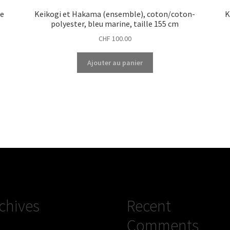
le
Keikogi et Hakama (ensemble), coton/coton-
K
polyester, bleu marine, taille 155 cm
CHF
100.00
Ajouter au panier
chives
Recent
Comments