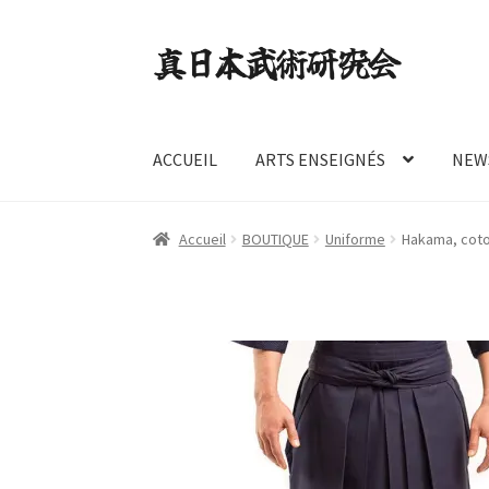
Aller
Aller
à
au
la
contenu
navigation
ACCUEIL
ARTS ENSEIGNÉS
NEW
Accueil
BOUTIQUE
Uniforme
Hakama, coton