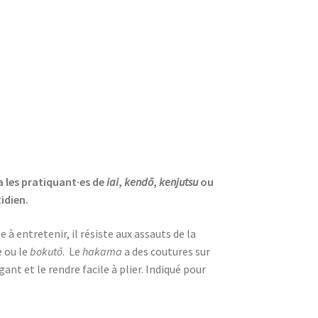
 les pratiquant·es de
iai
,
kendō
,
kenjutsu
ou
idien.
 à entretenir, il résiste aux assauts de la
e ou le
bokutō
. Le
hakama
a des coutures sur
nt et le rendre facile à plier.
Indiqué pour