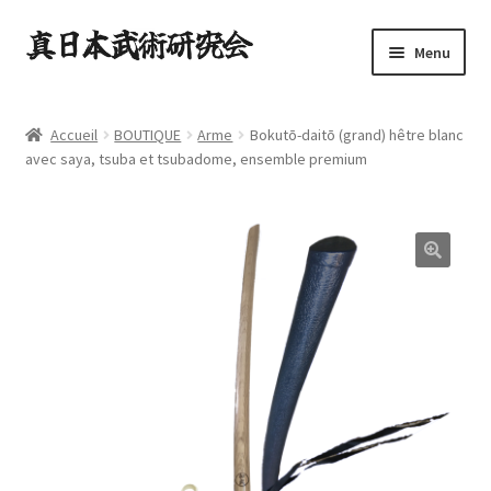
Aller
Aller
Menu
à
au
la
contenu
ACCUEIL
navigation
Accueil
BOUTIQUE
Arme
Bokutō-daitō (grand) hêtre blanc
Ouvrir
avec saya, tsuba et tsubadome, ensemble premium
ARTS ENSEIGNÉS
le
menu
NEWS
enfant
Ouvrir
CONTACT
le
menu
Ouvrir
BOUTIQUE
enfant
le
menu
Ouvrir
Français
enfant
le
menu
enfant