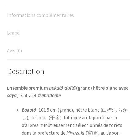
Informations complémentaires
Brand
Avis (0)
Description
Ensemble premium
bokutō-daitō
(grand) hêtre blanc avec
saya
, tsuba et
tsubadome
Bokutō
: 101.5 cm (grand), hêtre blanc (白樫:しらか
し), dos plat (平峯), fabriqué au Japon à partir
d’arbres minutieusement sélectionnés de forêts
dans la préfecture de
Miyazaki
(
宮崎
), au Japon.