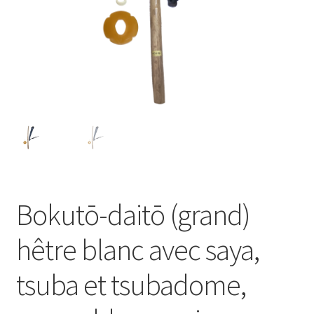
Bokutō-daitō (grand)
hêtre blanc avec saya,
tsuba et tsubadome,