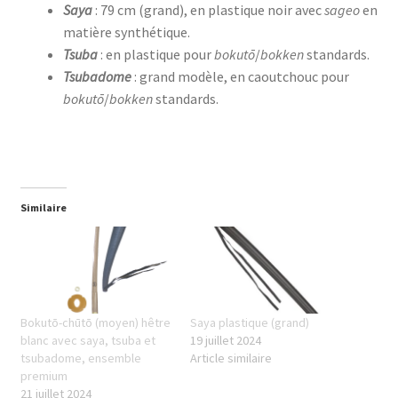
Saya
: 79 cm (grand), en plastique noir avec
sageo
en
matière synthétique.
Tsuba
: en plastique pour
bokutō
/
bokken
standards.
Tsubadome
: grand modèle, en caoutchouc pour
bokutō
/
bokken
standards.
Similaire
Bokutō-chūtō (moyen) hêtre
Saya plastique (grand)
blanc avec saya, tsuba et
19 juillet 2024
tsubadome, ensemble
Article similaire
premium
21 juillet 2024