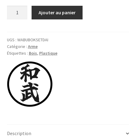
quantité
Ajouter au panier
de
Bokutō-
daitō
(grand)
UGS :
WABUBOKSETDAI
Catégorie :
Arme
hêtre
Étiquettes :
Bois
,
Plastique
blanc
avec
saya,
tsuba
et
tsubadome,
ensemble
premium
Description