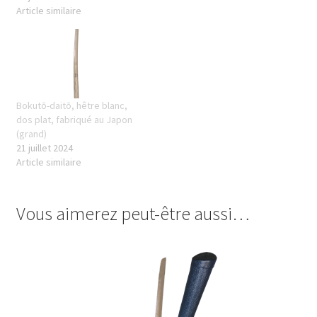
Article similaire
Bokutō-daitō, hêtre blanc,
dos plat, fabriqué au Japon
(grand)
21 juillet 2024
Article similaire
Vous aimerez peut-être aussi…