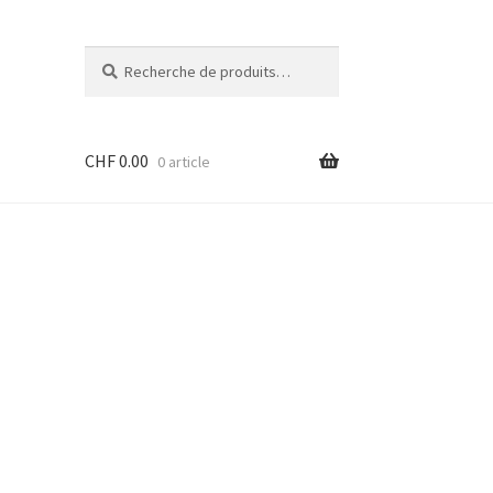
Recherche
Recherche
pour :
CHF
0.00
0 article