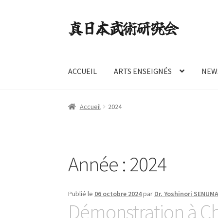
Aller
Aller
à
au
la
contenu
navigation
ACCUEIL
ARTS ENSEIGNÉS
NEW
Accueil
2024
Année :
2024
Publié le
06 octobre 2024
par
Dr. Yoshinori SENUM
Démonstration à C