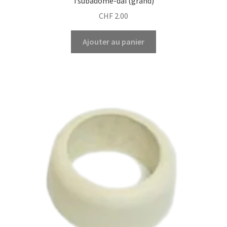
Tsubadome-dai (grand)
CHF
2.00
Ajouter au panier