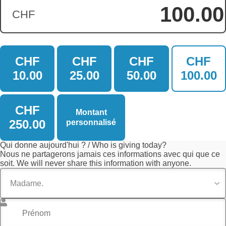
CHF
Montant du don :
CHF
CHF
CHF
CHF
10.00
25.00
50.00
100.00
CHF
Montant
250.00
personnalisé
Qui donne aujourd'hui ? / Who is giving today?
Nous ne partagerons jamais ces informations avec qui que ce
soit. We will never share this information with anyone.
Titre
Prénom
*